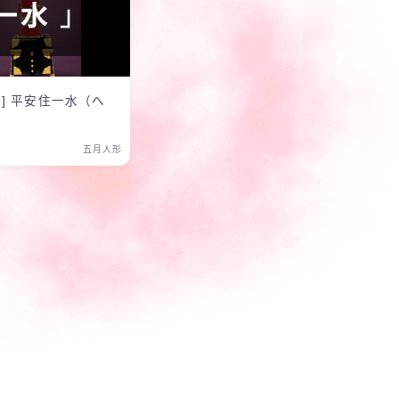
] 平安住一水（へ
五月人形