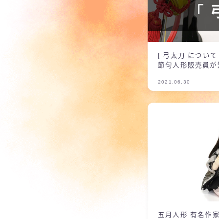
[ 弓太刀 につい
節句人形販売員が
月人形編
2021.06.30
五月人形 有名作