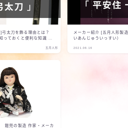
て ]弓太刀を飾る理由とは？
メーカー紹介 [五月人形製造
知っておくと便利な知識 五
いあんじゅういっすい）
五月人形
2021.06.16
家 鎧兜の製造 作家・メーカ